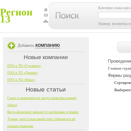
Ключевое слово или 
Регион
13
Пример: экспертиза с
компанию
Добавить
Новые компании
Проведени
DNS в ТЦ «Гулливер»
Главная стра
DNS в ТЦ «Дионис»
Фирмы раз
DNS в ТЦ «Макс»
Сортиров
Новые статьи
Выберите
Спорт и знаменитости: когда статистика важнее
образа
Когда абонемент зависит от расписания и правил
Турнир, матч и массовый старт собираются по
разным правилам