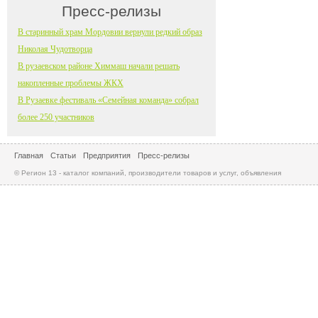
Пресс-релизы
В старинный храм Мордовии вернули редкий образ
Николая Чудотворца
В рузаевском районе Химмаш начали решать
накопленные проблемы ЖКХ
В Рузаевке фестиваль «Семейная команда» собрал
более 250 участников
Главная
Статьи
Предприятия
Пресс-релизы
© Регион 13 - каталог компаний, производители товаров и услуг, объявления