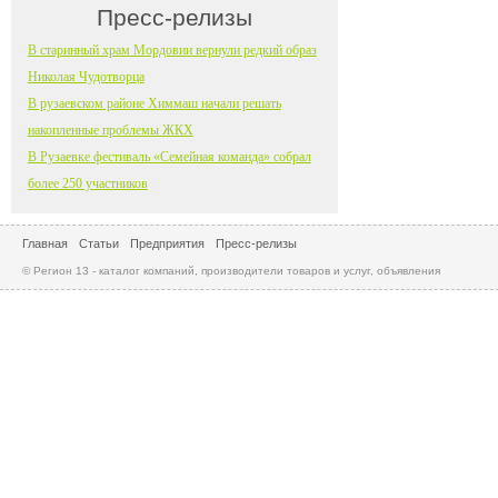
Пресс-релизы
В старинный храм Мордовии вернули редкий образ
Николая Чудотворца
В рузаевском районе Химмаш начали решать
накопленные проблемы ЖКХ
В Рузаевке фестиваль «Семейная команда» собрал
более 250 участников
Главная
Статьи
Предприятия
Пресс-релизы
© Регион 13 - каталог компаний, производители товаров и услуг, объявления