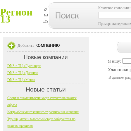
Ключевое слово или 
Регион
13
Пример: экспертиза с
компанию
Добавить
Новые компании
Я ищу:
DNS в ТЦ «Гулливер»
Участники 
DNS в ТЦ «Дионис»
В данном раз
DNS в ТЦ «Макс»
Новые статьи
Спорт и знаменитости: когда статистика важнее
образа
Когда абонемент зависит от расписания и правил
Турнир, матч и массовый старт собираются по
разным правилам