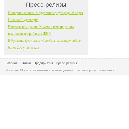
Пресс-релизы
В старинный храм Мордовии вернули редкий образ
Николая Чудотворца
В рузаевском районе Химмаш начали решать
накопленные проблемы ЖКХ
В Рузаевке фестиваль «Семейная команда» собрал
более 250 участников
Главная
Статьи
Предприятия
Пресс-релизы
© Регион 13 - каталог компаний, производители товаров и услуг, объявления