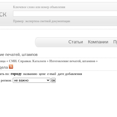
Ключевое слово или номер объявления
Пример: экспертиза сметной документации
Статьи
Компании
П
ие печатей, штампов
ница
СМИ. Справки. Каталоги
Изготовление печатей, штампов
дела
городу
ать по:
названию
цене
e-mail
дате добавления
 регион: