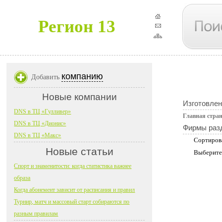
Регион 13
компанию
Добавить
Новые компании
Изготовлен
DNS в ТЦ «Гулливер»
Главная стра
DNS в ТЦ «Дионис»
Фирмы раз
DNS в ТЦ «Макс»
Сортиров
Новые статьи
Выберите
Спорт и знаменитости: когда статистика важнее
образа
Когда абонемент зависит от расписания и правил
Турнир, матч и массовый старт собираются по
разным правилам